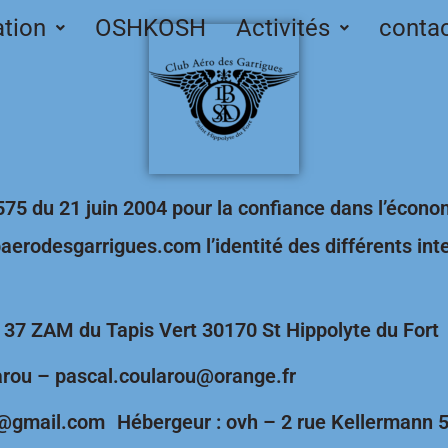
ation
OSHKOSH
Activités
conta
4-575 du 21 juin 2004 pour la confiance dans l’écon
lubaerodesgarrigues.com l’identité des différents in
 – 37 ZAM du Tapis Vert 30170 St Hippolyte du For
larou – pascal.coularou@orange.fr
@gmail.com Hébergeur : ovh – 2 rue Kellermann